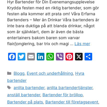
Hyr Bartender för Din Evenemangsupplevelse
Krydda festen med en riktig bartender, som gör
festen alla kommer att prata om! Våra Erfarna
Bartenders – Mer än Drinkar Våra bartenders är
inte bara duktiga på att blanda drinkar, något
som är självklart, dem är även de bästa
entertainers bakom baren som varvar
flair/jonglering, bar trix och magi …
Läs mer
F
T
E
Li
W
Vi
Pi
X
D
a
w
m
n
h
b
nt
el
c
itt
ai
k
at
er
er
a
Blogg
,
Event och underhållning
,
Hyra
e
er
l
e
s
e
bartender
b
dI
A
st
anlita bartender
,
anlita bartendertjänster
,
o
n
p
anställ bartender
,
Bartender för bröllop
,
o
p
Bartender på plats
,
Bartender till företagsevent
,