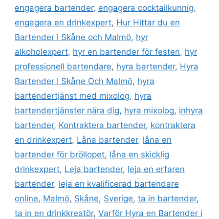
engagera bartender
,
engagera cocktailkunnig
,
engagera en drinkexpert
,
Hur Hittar du en
Bartender i Skåne och Malmö
,
hyr
alkoholexpert
,
hyr en bartender för festen
,
hyr
professionell bartendare
,
hyra bartender
,
Hyra
Bartender I Skåne Och Malmö
,
hyra
bartendertjänst med mixolog
,
hyra
bartendertjänster nära dig
,
hyra mixolog
,
inhyra
bartender
,
Kontraktera bartender
,
kontraktera
en drinkexpert
,
Låna bartender
,
låna en
bartender för bröllopet
,
låna en skicklig
drinkexpert
,
Leja bartender
,
leja en erfaren
bartender
,
leja en kvalificerad bartendare
online
,
Malmö
,
Skåne
,
Sverige
,
ta in bartender
,
ta in en drinkkreatör
,
Varför Hyra en Bartender i