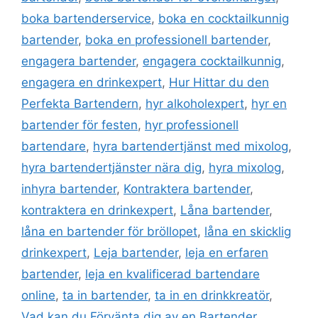
boka bartenderservice
,
boka en cocktailkunnig
bartender
,
boka en professionell bartender
,
engagera bartender
,
engagera cocktailkunnig
,
engagera en drinkexpert
,
Hur Hittar du den
Perfekta Bartendern
,
hyr alkoholexpert
,
hyr en
bartender för festen
,
hyr professionell
bartendare
,
hyra bartendertjänst med mixolog
,
hyra bartendertjänster nära dig
,
hyra mixolog
,
inhyra bartender
,
Kontraktera bartender
,
kontraktera en drinkexpert
,
Låna bartender
,
låna en bartender för bröllopet
,
låna en skicklig
drinkexpert
,
Leja bartender
,
leja en erfaren
bartender
,
leja en kvalificerad bartendare
online
,
ta in bartender
,
ta in en drinkkreatör
,
Vad kan du Förvänta dig av en Bartender
,