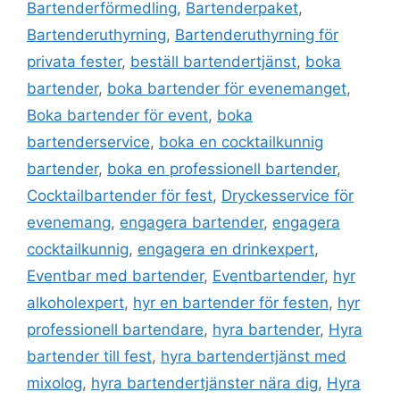
k
Bartenderförmedling
,
Bartenderpaket
,
Bartenderuthyrning
,
Bartenderuthyrning för
privata fester
,
beställ bartendertjänst
,
boka
bartender
,
boka bartender för evenemanget
,
Boka bartender för event
,
boka
bartenderservice
,
boka en cocktailkunnig
bartender
,
boka en professionell bartender
,
Cocktailbartender för fest
,
Dryckesservice för
evenemang
,
engagera bartender
,
engagera
cocktailkunnig
,
engagera en drinkexpert
,
Eventbar med bartender
,
Eventbartender
,
hyr
alkoholexpert
,
hyr en bartender för festen
,
hyr
professionell bartendare
,
hyra bartender
,
Hyra
bartender till fest
,
hyra bartendertjänst med
mixolog
,
hyra bartendertjänster nära dig
,
Hyra