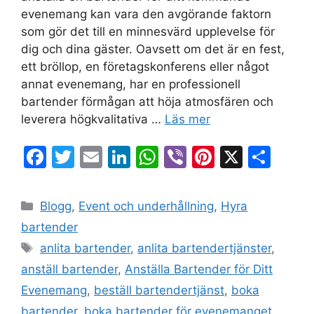
evenemang kan vara den avgörande faktorn
som gör det till en minnesvärd upplevelse för
dig och dina gäster. Oavsett om det är en fest,
ett bröllop, en företagskonferens eller något
annat evenemang, har en professionell
bartender förmågan att höja atmosfären och
leverera högkvalitativa …
Läs mer
F
T
E
Li
W
Vi
Pi
X
D
a
w
m
n
h
b
nt
el
c
itt
ai
k
at
er
er
a
Blogg
,
Event och underhållning
,
Hyra
e
er
l
e
s
e
bartender
b
dI
A
st
anlita bartender
,
anlita bartendertjänster
,
o
n
p
anställ bartender
,
Anställa Bartender för Ditt
o
p
Evenemang
,
beställ bartendertjänst
,
boka
k
bartender
,
boka bartender för evenemanget
,