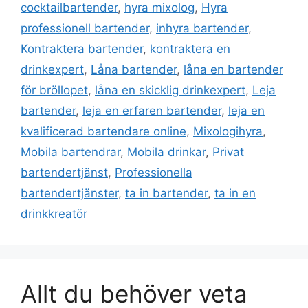
cocktailbartender
,
hyra mixolog
,
Hyra
professionell bartender
,
inhyra bartender
,
Kontraktera bartender
,
kontraktera en
drinkexpert
,
Låna bartender
,
låna en bartender
för bröllopet
,
låna en skicklig drinkexpert
,
Leja
bartender
,
leja en erfaren bartender
,
leja en
kvalificerad bartendare online
,
Mixologihyra
,
Mobila bartendrar
,
Mobila drinkar
,
Privat
bartendertjänst
,
Professionella
bartendertjänster
,
ta in bartender
,
ta in en
drinkkreatör
Allt du behöver veta