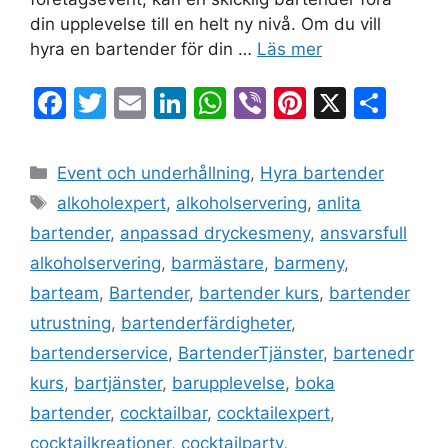
din upplevelse till en helt ny nivå. Om du vill
hyra en bartender för din …
Läs mer
F
T
E
Li
W
Vi
Pi
X
D
a
w
m
n
h
b
nt
el
c
itt
ai
k
at
er
er
a
Event och underhållning
,
Hyra bartender
e
er
l
e
s
e
alkoholexpert
,
alkoholservering
,
anlita
b
dI
A
st
bartender
,
anpassad dryckesmeny
,
ansvarsfull
o
n
p
alkoholservering
,
barmästare
,
barmeny
,
o
p
barteam
,
Bartender
,
bartender kurs
,
bartender
k
utrustning
,
bartenderfärdigheter
,
bartenderservice
,
BartenderTjänster
,
bartenedr
kurs
,
bartjänster
,
barupplevelse
,
boka
bartender
,
cocktailbar
,
cocktailexpert
,
cocktailkreationer
,
cocktailparty
,