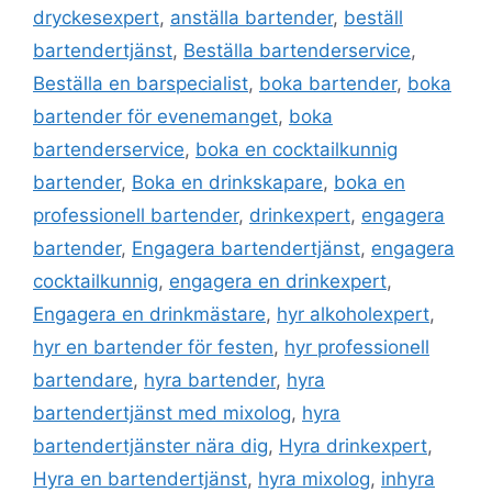
k
dryckesexpert
,
anställa bartender
,
beställ
bartendertjänst
,
Beställa bartenderservice
,
Beställa en barspecialist
,
boka bartender
,
boka
bartender för evenemanget
,
boka
bartenderservice
,
boka en cocktailkunnig
bartender
,
Boka en drinkskapare
,
boka en
professionell bartender
,
drinkexpert
,
engagera
bartender
,
Engagera bartendertjänst
,
engagera
cocktailkunnig
,
engagera en drinkexpert
,
Engagera en drinkmästare
,
hyr alkoholexpert
,
hyr en bartender för festen
,
hyr professionell
bartendare
,
hyra bartender
,
hyra
bartendertjänst med mixolog
,
hyra
bartendertjänster nära dig
,
Hyra drinkexpert
,
Hyra en bartendertjänst
,
hyra mixolog
,
inhyra