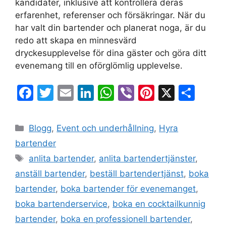
kandidater, inklusive att kontrollera deras
erfarenhet, referenser och försäkringar. När du
har valt din bartender och planerat noga, är du
redo att skapa en minnesvärd
dryckesupplevelse för dina gäster och göra ditt
evenemang till en oförglömlig upplevelse.
F
T
E
Li
W
Vi
Pi
X
D
a
w
m
n
h
b
nt
el
c
itt
ai
k
at
er
er
a
Blogg
,
Event och underhållning
,
Hyra
e
er
l
e
s
e
bartender
b
dI
A
st
anlita bartender
,
anlita bartendertjänster
,
o
n
p
anställ bartender
,
beställ bartendertjänst
,
boka
o
p
bartender
,
boka bartender för evenemanget
,
k
boka bartenderservice
,
boka en cocktailkunnig
bartender
,
boka en professionell bartender
,