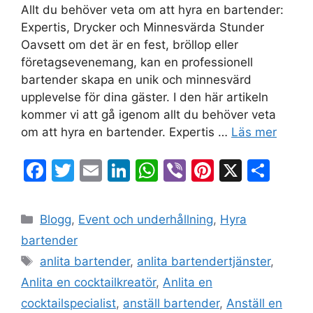
Allt du behöver veta om att hyra en bartender:
Expertis, Drycker och Minnesvärda Stunder
Oavsett om det är en fest, bröllop eller
företagsevenemang, kan en professionell
bartender skapa en unik och minnesvärd
upplevelse för dina gäster. I den här artikeln
kommer vi att gå igenom allt du behöver veta
om att hyra en bartender. Expertis …
Läs mer
F
T
E
Li
W
Vi
Pi
X
D
a
w
m
n
h
b
nt
el
c
itt
ai
k
at
er
er
a
Blogg
,
Event och underhållning
,
Hyra
e
er
l
e
s
e
bartender
b
dI
A
st
anlita bartender
,
anlita bartendertjänster
,
o
n
p
Anlita en cocktailkreatör
,
Anlita en
o
p
cocktailspecialist
,
anställ bartender
,
Anställ en