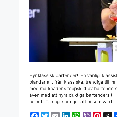
Hyr klassisk bartender! En vanlig, klassi
blandar allt från klassiska, trendiga till i
med marknadens toppskikt av bartenders
även med att hyra duktiga bartenders till 
helhetslösning, som gör att ni som värd 
F
T
E
Li
W
Vi
Pi