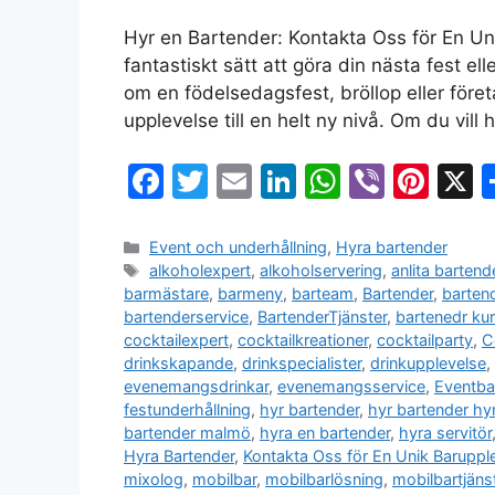
Hyr en Bartender: Kontakta Oss för En Uni
fantastiskt sätt att göra din nästa fest e
om en födelsedagsfest, bröllop eller föret
upplevelse till en helt ny nivå. Om du vill
F
T
E
Li
W
Vi
Pi
a
w
m
n
h
b
nt
c
itt
ai
k
at
er
er
Event och underhållning
,
Hyra bartender
alkoholexpert
,
alkoholservering
,
anlita bartend
e
er
l
e
s
e
barmästare
,
barmeny
,
barteam
,
Bartender
,
barten
b
dI
A
st
bartenderservice
,
BartenderTjänster
,
bartenedr ku
cocktailexpert
,
cocktailkreationer
,
cocktailparty
,
C
o
n
p
drinkskapande
,
drinkspecialister
,
drinkupplevelse
,
o
p
evenemangsdrinkar
,
evenemangsservice
,
Eventba
festunderhållning
,
hyr bartender
,
hyr bartender hy
k
bartender malmö
,
hyra en bartender
,
hyra servitör
Hyra Bartender
,
Kontakta Oss för En Unik Baruppl
mixolog
,
mobilbar
,
mobilbarlösning
,
mobilbartjäns