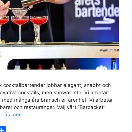
sk cocktailbartender jobbar elegant, snabbt och
nnovativa cocktails, men showar inte. Vi arbetar
 med många års bransch erfarenhet. Vi arbetar
barer och restauranger. Välj vårt ”Barpacket”
…
Läs mer
X
D