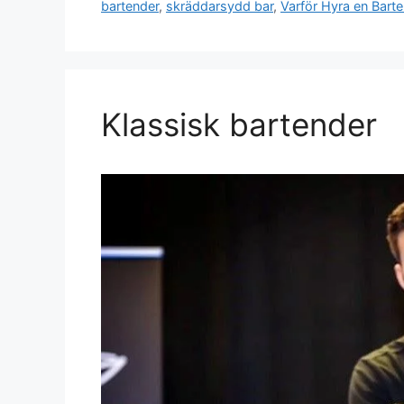
bartender
,
skräddarsydd bar
,
Varför Hyra en Bart
Klassisk bartender