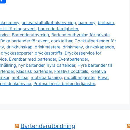
el
a
yckesmeny
,
ansvarsfull alkoholservering
,
barmeny
,
barteam
,
r till företagsevent
,
bartenderfärdigheter
,
rvice
,
Bartenderuthyrning
,
Bartenderuthyrning för privata
,
Boka bartender för event
,
cocktailbar
,
Cocktailbartender för
rty
,
drinkkunskap
,
drinkmästare
,
drinkmeny
,
drinkskapande
,
,
dryckesexperter
,
dryckesproffs
,
Dryckesservice för
ice
,
Eventbar med bartender
,
Eventbartender
,
rhållning
,
hyr bartender
,
hyra bartender
,
Hyra bartender till
artender
,
Klassisk bartender
,
kreativa cocktails
,
kreativa
inkar
,
mobilbar
,
mobilbarlösning
,
mobilbartjänster
,
Privat
nell drinkservice
,
Professionella bartendertjänster
,
Bartenderutbildning