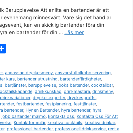
k Barupplevelse Att anlita en bartender är ett
ller evenemang minnesvärt. Vare sig det handlar
agsevent, kan en skicklig bartender föra din
 hyra en bartender för din …
Läs mer
X
D
el
a
er
,
anpassad dryckesmeny
,
ansvarsfull alkoholservering
,
der kurs
,
bartender utrustning
,
bartenderfärdigheter
,
rs
,
bartjänster
,
barupplevelse
,
boka bartender
,
cocktailbar
,
ocktailskapande
,
drinkkunskap
,
drinkmästare
,
drinkmeny
,
drinkvariationer
,
dryckesexperter
,
dryckesproffs
,
rtender
,
festbartender
,
festplanering
,
festtjänster
,
ra bartender
,
Hyr en Bartender
,
hyra bartender
,
hyra
,
jobb bartender malmö
,
kontakta oss
,
Kontakta Oss För Att
evelse
,
Kontaktformulär
,
kreativa cocktails
,
kreativa drinkar
,
ter
,
professionell bartender
,
professionell drinkservice
,
rent a