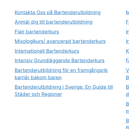
Kontakta Oss på Bartenderutbildning
M
Anmäl dig till bartenderutbildning
F
Flair bartenderkurs
I
Mixologikurs/ avancerad bartenderkurs
I
Internationell Bartenderkurs​
K
Intensiv Grundläggande Bartenderkurs
Bartenderutbildning för en framgångsrik
V
karriär bakom baren
B
Bartenderutbildning i Sverige: En Guide till
B
Städer och Regioner
d
B
m
B
B