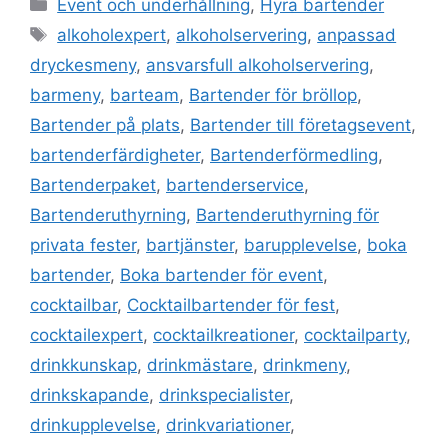
Event och underhållning
,
Hyra bartender
e
er
l
e
s
e
alkoholexpert
,
alkoholservering
,
anpassad
b
dI
A
st
dryckesmeny
,
ansvarsfull alkoholservering
,
o
n
p
barmeny
,
barteam
,
Bartender för bröllop
,
o
p
Bartender på plats
,
Bartender till företagsevent
,
k
bartenderfärdigheter
,
Bartenderförmedling
,
Bartenderpaket
,
bartenderservice
,
Bartenderuthyrning
,
Bartenderuthyrning för
privata fester
,
bartjänster
,
barupplevelse
,
boka
bartender
,
Boka bartender för event
,
cocktailbar
,
Cocktailbartender för fest
,
cocktailexpert
,
cocktailkreationer
,
cocktailparty
,
drinkkunskap
,
drinkmästare
,
drinkmeny
,
drinkskapande
,
drinkspecialister
,
drinkupplevelse
,
drinkvariationer
,