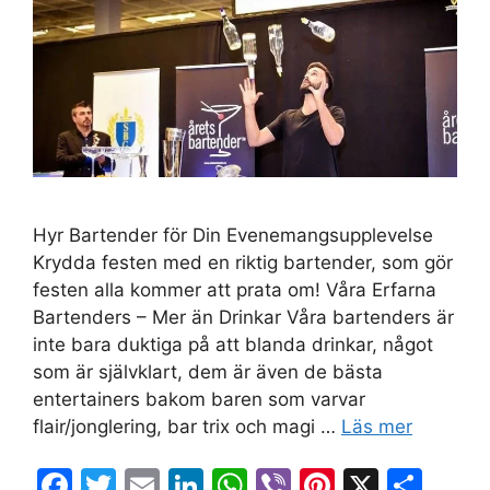
Hyr Bartender för Din Evenemangsupplevelse
Krydda festen med en riktig bartender, som gör
festen alla kommer att prata om! Våra Erfarna
Bartenders – Mer än Drinkar Våra bartenders är
inte bara duktiga på att blanda drinkar, något
som är självklart, dem är även de bästa
entertainers bakom baren som varvar
flair/jonglering, bar trix och magi …
Läs mer
F
T
E
Li
W
Vi
Pi
X
D