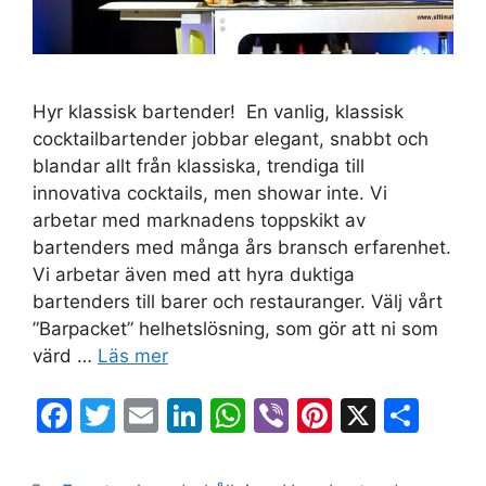
Hyr klassisk bartender! En vanlig, klassisk
cocktailbartender jobbar elegant, snabbt och
blandar allt från klassiska, trendiga till
innovativa cocktails, men showar inte. Vi
arbetar med marknadens toppskikt av
bartenders med många års bransch erfarenhet.
Vi arbetar även med att hyra duktiga
bartenders till barer och restauranger. Välj vårt
”Barpacket” helhetslösning, som gör att ni som
värd …
Läs mer
F
T
E
Li
W
Vi
Pi
X
D
a
w
m
n
h
b
nt
el
c
itt
ai
k
at
er
er
a