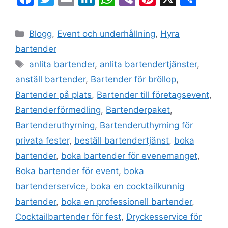
a
w
m
n
h
b
nt
el
c
itt
ai
k
at
er
er
a
Blogg
,
Event och underhållning
,
Hyra
e
er
l
e
s
e
bartender
b
dI
A
st
anlita bartender
,
anlita bartendertjänster
,
o
n
p
anställ bartender
,
Bartender för bröllop
,
o
p
Bartender på plats
,
Bartender till företagsevent
,
k
Bartenderförmedling
,
Bartenderpaket
,
Bartenderuthyrning
,
Bartenderuthyrning för
privata fester
,
beställ bartendertjänst
,
boka
bartender
,
boka bartender för evenemanget
,
Boka bartender för event
,
boka
bartenderservice
,
boka en cocktailkunnig
bartender
,
boka en professionell bartender
,
Cocktailbartender för fest
,
Dryckesservice för