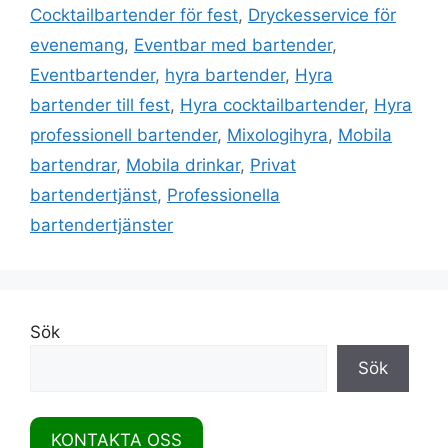
Cocktailbartender för fest
,
Dryckesservice för
evenemang
,
Eventbar med bartender
,
Eventbartender
,
hyra bartender
,
Hyra
bartender till fest
,
Hyra cocktailbartender
,
Hyra
professionell bartender
,
Mixologihyra
,
Mobila
bartendrar
,
Mobila drinkar
,
Privat
bartendertjänst
,
Professionella
bartendertjänster
Sök
Sök
KONTAKTA OSS