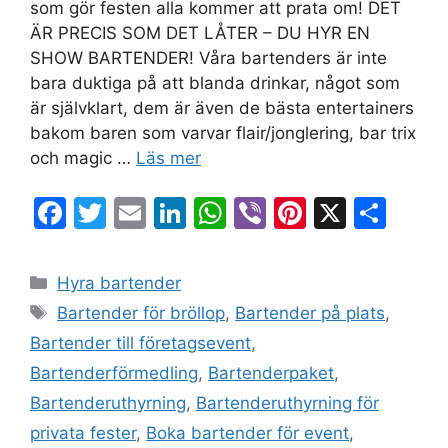
som gör festen alla kommer att prata om! DET
ÄR PRECIS SOM DET LÅTER – DU HYR EN
SHOW BARTENDER! Våra bartenders är inte
bara duktiga på att blanda drinkar, något som
är självklart, dem är även de bästa entertainers
bakom baren som varvar flair/jonglering, bar trix
och magic …
Läs mer
F
T
E
Li
W
Vi
Pi
X
D
a
w
m
n
h
b
nt
el
c
itt
ai
k
at
er
er
a
Hyra bartender
e
er
l
e
s
e
Bartender för bröllop
,
Bartender på plats
,
b
dI
A
st
Bartender till företagsevent
,
o
n
p
Bartenderförmedling
,
Bartenderpaket
,
o
p
Bartenderuthyrning
,
Bartenderuthyrning för
k
privata fester
,
Boka bartender för event
,