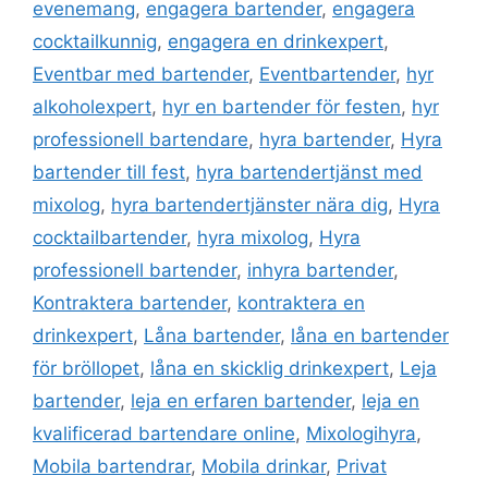
evenemang
,
engagera bartender
,
engagera
cocktailkunnig
,
engagera en drinkexpert
,
Eventbar med bartender
,
Eventbartender
,
hyr
alkoholexpert
,
hyr en bartender för festen
,
hyr
professionell bartendare
,
hyra bartender
,
Hyra
bartender till fest
,
hyra bartendertjänst med
mixolog
,
hyra bartendertjänster nära dig
,
Hyra
cocktailbartender
,
hyra mixolog
,
Hyra
professionell bartender
,
inhyra bartender
,
Kontraktera bartender
,
kontraktera en
drinkexpert
,
Låna bartender
,
låna en bartender
för bröllopet
,
låna en skicklig drinkexpert
,
Leja
bartender
,
leja en erfaren bartender
,
leja en
kvalificerad bartendare online
,
Mixologihyra
,
Mobila bartendrar
,
Mobila drinkar
,
Privat