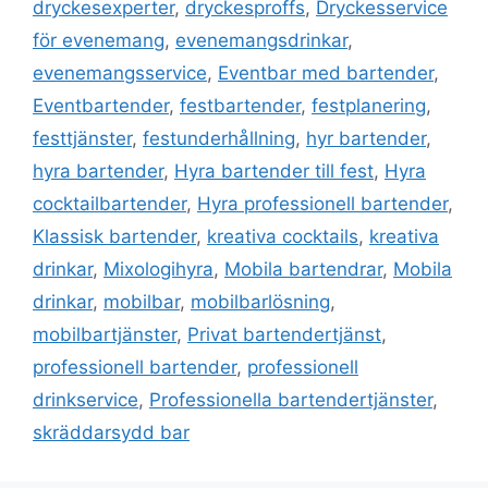
dryckesexperter
,
dryckesproffs
,
Dryckesservice
för evenemang
,
evenemangsdrinkar
,
evenemangsservice
,
Eventbar med bartender
,
Eventbartender
,
festbartender
,
festplanering
,
festtjänster
,
festunderhållning
,
hyr bartender
,
hyra bartender
,
Hyra bartender till fest
,
Hyra
cocktailbartender
,
Hyra professionell bartender
,
Klassisk bartender
,
kreativa cocktails
,
kreativa
drinkar
,
Mixologihyra
,
Mobila bartendrar
,
Mobila
drinkar
,
mobilbar
,
mobilbarlösning
,
mobilbartjänster
,
Privat bartendertjänst
,
professionell bartender
,
professionell
drinkservice
,
Professionella bartendertjänster
,
skräddarsydd bar