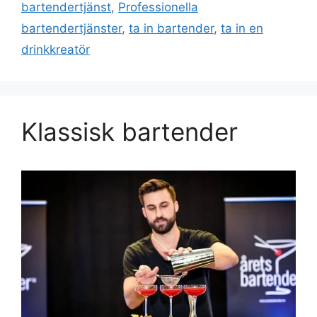
bartendertjänst
,
Professionella
bartendertjänster
,
ta in bartender
,
ta in en
drinkkreatör
Klassisk bartender