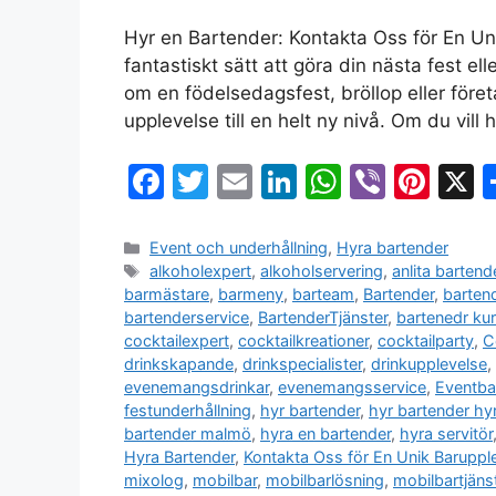
Hyr en Bartender: Kontakta Oss för En Uni
fantastiskt sätt att göra din nästa fest e
om en födelsedagsfest, bröllop eller föret
upplevelse till en helt ny nivå. Om du vill
F
T
E
Li
W
Vi
Pi
a
w
m
n
h
b
nt
c
itt
ai
k
at
er
er
Event och underhållning
,
Hyra bartender
alkoholexpert
,
alkoholservering
,
anlita bartend
e
er
l
e
s
e
barmästare
,
barmeny
,
barteam
,
Bartender
,
barten
b
dI
A
st
bartenderservice
,
BartenderTjänster
,
bartenedr ku
cocktailexpert
,
cocktailkreationer
,
cocktailparty
,
C
o
n
p
drinkskapande
,
drinkspecialister
,
drinkupplevelse
,
o
p
evenemangsdrinkar
,
evenemangsservice
,
Eventba
festunderhållning
,
hyr bartender
,
hyr bartender hy
k
bartender malmö
,
hyra en bartender
,
hyra servitör
Hyra Bartender
,
Kontakta Oss för En Unik Baruppl
mixolog
,
mobilbar
,
mobilbarlösning
,
mobilbartjäns