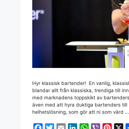
Hyr klassisk bartender! En vanlig, klassi
blandar allt från klassiska, trendiga till i
med marknadens toppskikt av bartenders
även med att hyra duktiga bartenders till 
helhetslösning, som gör att ni som värd 
F
T
E
Li
W
Vi
Pi