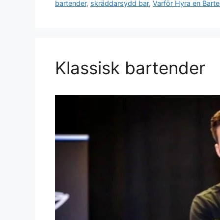
bartender
,
skräddarsydd bar
,
Varför Hyra en Bart
Klassisk bartender