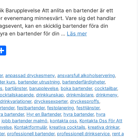
k Barupplevelse Att anlita en bartender är ett
ller evenemang minnesvärt. Vare sig det handlar
agsevent, kan en skicklig bartender föra din
 hyra en bartender för din …
Läs mer
X
D
el
a
er
,
anpassad dryckesmeny
,
ansvarsfull alkoholservering
,
der kurs
,
bartender utrustning
,
bartenderfärdigheter
,
rs
,
bartjänster
,
barupplevelse
,
boka bartender
,
cocktailbar
,
ocktailskapande
,
drinkkunskap
,
drinkmästare
,
drinkmeny
,
drinkvariationer
,
dryckesexperter
,
dryckesproffs
,
rtender
,
festbartender
,
festplanering
,
festtjänster
,
ra bartender
,
Hyr en Bartender
,
hyra bartender
,
hyra
,
jobb bartender malmö
,
kontakta oss
,
Kontakta Oss För Att
evelse
,
Kontaktformulär
,
kreativa cocktails
,
kreativa drinkar
,
ter
,
professionell bartender
,
professionell drinkservice
,
rent a