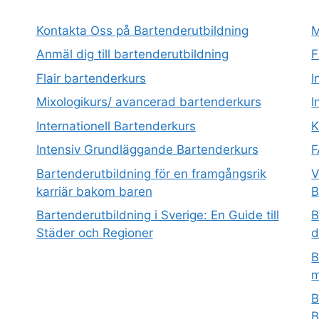
Kontakta Oss på Bartenderutbildning
M
Anmäl dig till bartenderutbildning
F
Flair bartenderkurs
I
Mixologikurs/ avancerad bartenderkurs
I
Internationell Bartenderkurs​
K
Intensiv Grundläggande Bartenderkurs
Bartenderutbildning för en framgångsrik
V
karriär bakom baren
B
Bartenderutbildning i Sverige: En Guide till
B
Städer och Regioner
d
B
m
B
B