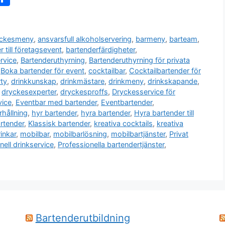
el
a
yckesmeny
,
ansvarsfull alkoholservering
,
barmeny
,
barteam
,
r till företagsevent
,
bartenderfärdigheter
,
rvice
,
Bartenderuthyrning
,
Bartenderuthyrning för privata
,
Boka bartender för event
,
cocktailbar
,
Cocktailbartender för
rty
,
drinkkunskap
,
drinkmästare
,
drinkmeny
,
drinkskapande
,
,
dryckesexperter
,
dryckesproffs
,
Dryckesservice för
ice
,
Eventbar med bartender
,
Eventbartender
,
rhållning
,
hyr bartender
,
hyra bartender
,
Hyra bartender till
artender
,
Klassisk bartender
,
kreativa cocktails
,
kreativa
inkar
,
mobilbar
,
mobilbarlösning
,
mobilbartjänster
,
Privat
nell drinkservice
,
Professionella bartendertjänster
,
Bartenderutbildning