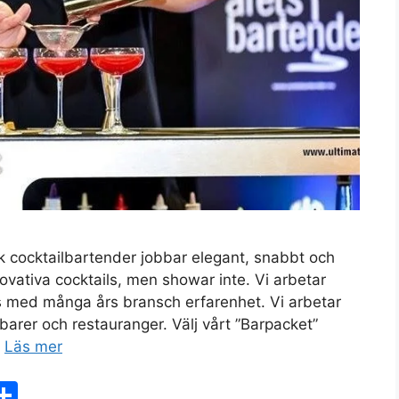
sk cocktailbartender jobbar elegant, snabbt och
nnovativa cocktails, men showar inte. Vi arbetar
 med många års bransch erfarenhet. Vi arbetar
barer och restauranger. Välj vårt ”Barpacket”
…
Läs mer
X
D