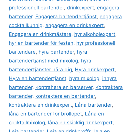
professionell bartender
,
drinkexpert
,
engagera
bartender
,
Engagera bartendertjänst
,
engagera
cocktailkunnig
,
engagera en drinkexpert
,
Engagera en drinkmästare
,
hyr alkoholexpert
,
hyr en bartender för festen
,
hyr professionell
bartendare
,
hyra bartender
,
hyra
bartendertjänst med mixolog
,
hyra
bartendertjänster nära dig
,
Hyra drinkexpert
,
Hyra en bartendertjänst
,
hyra mixolog
,
inhyra
bartender
,
Kontrahera en barserver
,
Kontraktera
bartender
,
kontraktera en bartender
,
kontraktera en drinkexpert
,
Låna bartender
,
låna en bartender för bröllopet
,
Låna en
cocktailmixolog
,
låna en skicklig drinkexpert
,
Leja bartender
,
Leja en drinkproffs
,
leja en