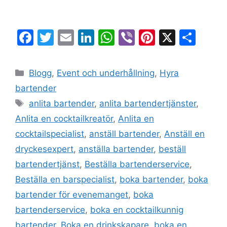
F
T
E
Li
W
Vi
Pi
X
D
a
w
m
n
h
b
nt
el
c
itt
ai
k
at
er
er
a
Blogg
,
Event och underhållning
,
Hyra
e
er
l
e
s
e
bartender
b
dI
A
st
anlita bartender
,
anlita bartendertjänster
,
o
n
p
Anlita en cocktailkreatör
,
Anlita en
o
p
cocktailspecialist
,
anställ bartender
,
Anställ en
k
dryckesexpert
,
anställa bartender
,
beställ
bartendertjänst
,
Beställa bartenderservice
,
Beställa en barspecialist
,
boka bartender
,
boka
bartender för evenemanget
,
boka
bartenderservice
,
boka en cocktailkunnig
bartender
,
Boka en drinkskapare
,
boka en