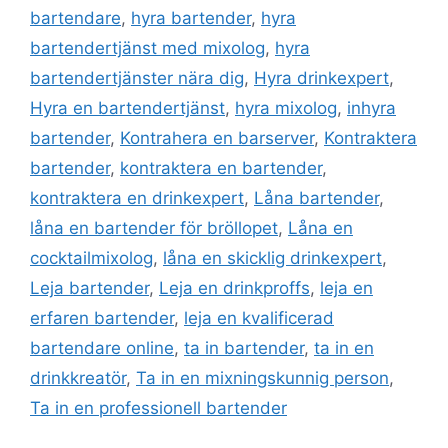
bartendare
,
hyra bartender
,
hyra
bartendertjänst med mixolog
,
hyra
bartendertjänster nära dig
,
Hyra drinkexpert
,
Hyra en bartendertjänst
,
hyra mixolog
,
inhyra
bartender
,
Kontrahera en barserver
,
Kontraktera
bartender
,
kontraktera en bartender
,
kontraktera en drinkexpert
,
Låna bartender
,
låna en bartender för bröllopet
,
Låna en
cocktailmixolog
,
låna en skicklig drinkexpert
,
Leja bartender
,
Leja en drinkproffs
,
leja en
erfaren bartender
,
leja en kvalificerad
bartendare online
,
ta in bartender
,
ta in en
drinkkreatör
,
Ta in en mixningskunnig person
,
Ta in en professionell bartender