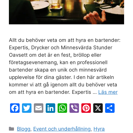
Allt du behöver veta om att hyra en bartender:
Expertis, Drycker och Minnesvärda Stunder
Oavsett om det är en fest, bröllop eller
företagsevenemang, kan en professionell
bartender skapa en unik och minnesvärd
upplevelse för dina gäster. I den här artikeln
kommer vi att gå igenom allt du behöver veta
om att hyra en bartender. Expertis …
Läs mer
F
T
E
Li
W
Vi
Pi
X
D
a
w
m
n
h
b
nt
el
c
itt
ai
k
at
er
er
a
Blogg
,
Event och underhållning
,
Hyra