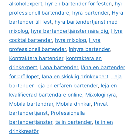
alkoholexpert
,
hyr en bartender för festen
,
hyr
professionell bartendare
,
hyra bartender
,
Hyra
bartender till fest
,
hyra bartendertjänst med
mixolog
,
hyra bartendertjänster nära dig
,
Hyra
cocktailbartender
,
hyra mixolog
,
Hyra
professionell bartender
,
inhyra bartender
,
Kontraktera bartender
,
kontraktera en
drinkexpert
,
Låna bartender
,
låna en bartender
för bröllopet
,
låna en skicklig drinkexpert
,
Leja
bartender
,
leja en erfaren bartender
,
leja en
kvalificerad bartendare online
,
Mixologihyra
,
Mobila bartendrar
,
Mobila drinkar
,
Privat
bartendertjänst
,
Professionella
bartendertjänster
,
ta in bartender
,
ta in en
drinkkreatör