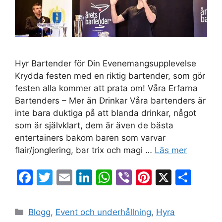
Hyr Bartender för Din Evenemangsupplevelse
Krydda festen med en riktig bartender, som gör
festen alla kommer att prata om! Våra Erfarna
Bartenders – Mer än Drinkar Våra bartenders är
inte bara duktiga på att blanda drinkar, något
som är självklart, dem är även de bästa
entertainers bakom baren som varvar
flair/jonglering, bar trix och magi …
Läs mer
F
T
E
Li
W
Vi
Pi
X
D
a
w
m
n
h
b
nt
el
c
itt
ai
k
at
er
er
a
Blogg
,
Event och underhållning
,
Hyra