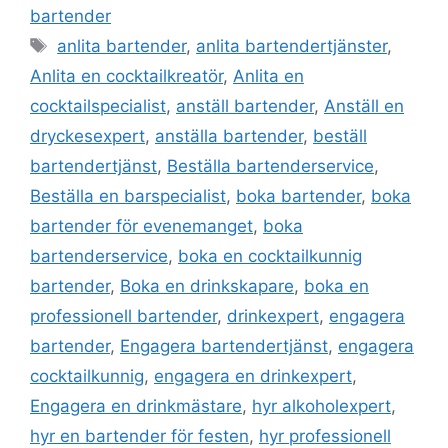
e
er
l
e
s
e
bartender
b
dI
A
st
anlita bartender
,
anlita bartendertjänster
,
o
n
p
Anlita en cocktailkreatör
,
Anlita en
o
p
cocktailspecialist
,
anställ bartender
,
Anställ en
k
dryckesexpert
,
anställa bartender
,
beställ
bartendertjänst
,
Beställa bartenderservice
,
Beställa en barspecialist
,
boka bartender
,
boka
bartender för evenemanget
,
boka
bartenderservice
,
boka en cocktailkunnig
bartender
,
Boka en drinkskapare
,
boka en
professionell bartender
,
drinkexpert
,
engagera
bartender
,
Engagera bartendertjänst
,
engagera
cocktailkunnig
,
engagera en drinkexpert
,
Engagera en drinkmästare
,
hyr alkoholexpert
,
hyr en bartender för festen
,
hyr professionell