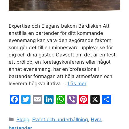
Expertise och Elegans bakom Bardisken Att
anställa en bartender för ditt kommande
evenemang kan vara den avgörande faktorn
som gör det till en minnesvärd upplevelse för
dig och dina gäster. Oavsett om det är en fest,
ett bröllop, en företagskonferens eller något
annat evenemang, har en professionell
bartender förmågan att höja atmosfären och
leverera högkvalitativa …
Läs mer
F
T
E
Li
W
Vi
Pi
X
D
a
w
m
n
h
b
nt
el
c
itt
ai
k
at
er
er
a
Blogg
,
Event och underhållning
,
Hyra
e
er
l
e
s
e
bartender