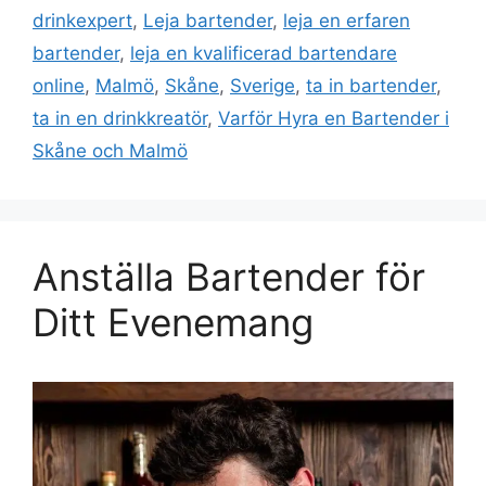
drinkexpert
,
Leja bartender
,
leja en erfaren
bartender
,
leja en kvalificerad bartendare
online
,
Malmö
,
Skåne
,
Sverige
,
ta in bartender
,
ta in en drinkkreatör
,
Varför Hyra en Bartender i
Skåne och Malmö
Anställa Bartender för
Ditt Evenemang