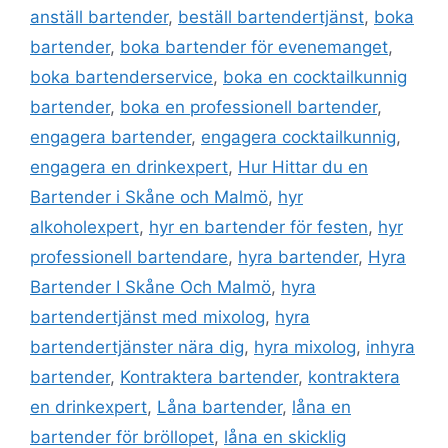
o
n
p
anställ bartender
,
beställ bartendertjänst
,
boka
o
p
bartender
,
boka bartender för evenemanget
,
k
boka bartenderservice
,
boka en cocktailkunnig
bartender
,
boka en professionell bartender
,
engagera bartender
,
engagera cocktailkunnig
,
engagera en drinkexpert
,
Hur Hittar du en
Bartender i Skåne och Malmö
,
hyr
alkoholexpert
,
hyr en bartender för festen
,
hyr
professionell bartendare
,
hyra bartender
,
Hyra
Bartender I Skåne Och Malmö
,
hyra
bartendertjänst med mixolog
,
hyra
bartendertjänster nära dig
,
hyra mixolog
,
inhyra
bartender
,
Kontraktera bartender
,
kontraktera
en drinkexpert
,
Låna bartender
,
låna en
bartender för bröllopet
,
låna en skicklig