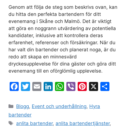
Genom att följa de steg som beskrivs ovan, kan
du hitta den perfekta bartendern för ditt
evenemang i Skåne och Malmö. Det är viktigt
att göra en noggrann utvärdering av potentiella
kandidater, inklusive att kontrollera deras
erfarenhet, referenser och försäkringar. När du
har valt din bartender och planerat noga, är du
redo att skapa en minnesvärd
dryckesupplevelse för dina gäster och göra ditt
evenemang till en oförglömlig upplevelse.
F
T
E
Li
W
Vi
Pi
X
D
a
w
m
n
h
b
nt
el
c
itt
ai
k
at
er
er
a
Blogg
,
Event och underhållning
,
Hyra
e
er
l
e
s
e
bartender
b
dI
A
st
anlita bartender
,
anlita bartendertjänster
,