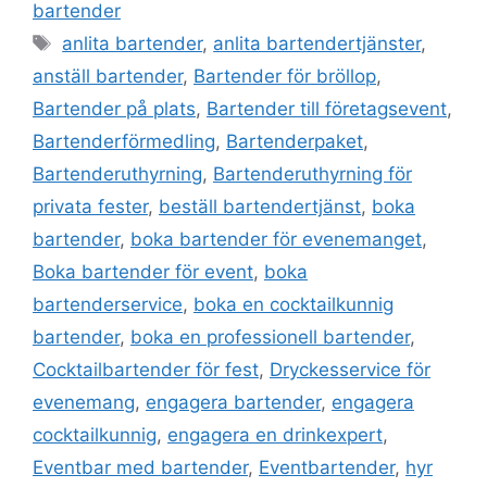
e
er
l
e
s
e
bartender
b
dI
A
st
anlita bartender
,
anlita bartendertjänster
,
o
n
p
anställ bartender
,
Bartender för bröllop
,
o
p
Bartender på plats
,
Bartender till företagsevent
,
k
Bartenderförmedling
,
Bartenderpaket
,
Bartenderuthyrning
,
Bartenderuthyrning för
privata fester
,
beställ bartendertjänst
,
boka
bartender
,
boka bartender för evenemanget
,
Boka bartender för event
,
boka
bartenderservice
,
boka en cocktailkunnig
bartender
,
boka en professionell bartender
,
Cocktailbartender för fest
,
Dryckesservice för
evenemang
,
engagera bartender
,
engagera
cocktailkunnig
,
engagera en drinkexpert
,
Eventbar med bartender
,
Eventbartender
,
hyr