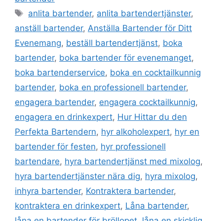
b
dI
A
st
anlita bartender
,
anlita bartendertjänster
,
o
n
p
anställ bartender
,
Anställa Bartender för Ditt
o
p
Evenemang
,
beställ bartendertjänst
,
boka
k
bartender
,
boka bartender för evenemanget
,
boka bartenderservice
,
boka en cocktailkunnig
bartender
,
boka en professionell bartender
,
engagera bartender
,
engagera cocktailkunnig
,
engagera en drinkexpert
,
Hur Hittar du den
Perfekta Bartendern
,
hyr alkoholexpert
,
hyr en
bartender för festen
,
hyr professionell
bartendare
,
hyra bartendertjänst med mixolog
,
hyra bartendertjänster nära dig
,
hyra mixolog
,
inhyra bartender
,
Kontraktera bartender
,
kontraktera en drinkexpert
,
Låna bartender
,
låna en bartender för bröllopet
,
låna en skicklig