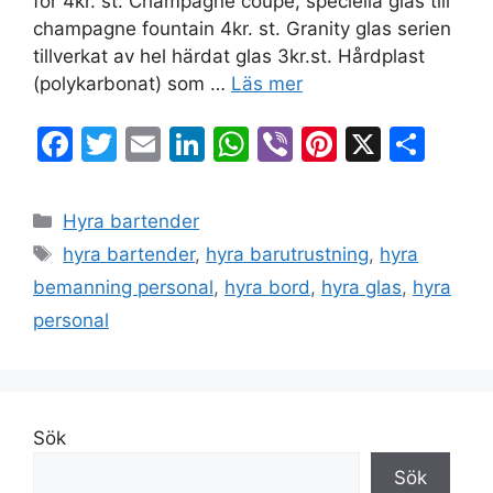
för 4kr. st. Champagne coupe, speciella glas till
champagne fountain 4kr. st. Granity glas serien
tillverkat av hel härdat glas 3kr.st. Hårdplast
(polykarbonat) som …
Läs mer
F
T
E
Li
W
Vi
Pi
X
D
a
w
m
n
h
b
nt
el
c
itt
ai
k
at
er
er
a
Hyra bartender
e
er
l
e
s
e
hyra bartender
,
hyra barutrustning
,
hyra
b
dI
A
st
bemanning personal
,
hyra bord
,
hyra glas
,
hyra
o
n
p
personal
o
p
k
Sök
Sök